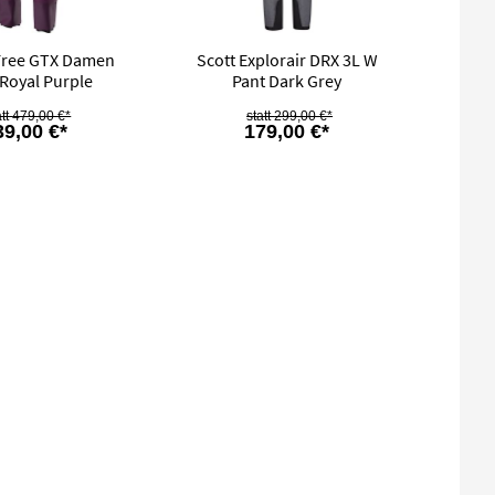
 Free GTX Damen
Scott Explorair DRX 3L W
Royal Purple
Pant Dark Grey
479,00 €*
299,00 €*
39,00 €*
179,00 €*