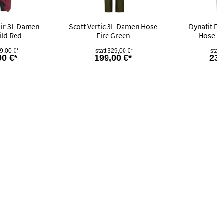
air 3L Damen
Scott Vertic 3L Damen Hose
Dynafit
ild Red
Fire Green
Hose 
9,00 €*
329,00 €*
00 €*
199,00 €*
2