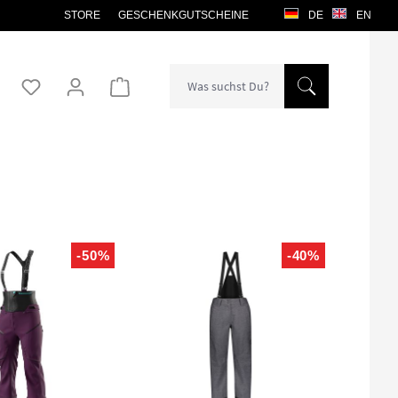
STORE
GESCHENKGUTSCHEINE
DE
EN
Warenkorb enthält 0 Positionen. Der Gesamtw
-50%
-40%