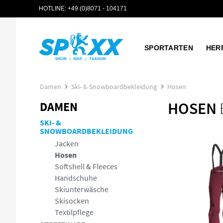
HOTLINE:
+49 (0)8071 - 104171
 Hauptinhalt springen
Zur Suche springen
Zur Hauptnavigation springen
SPORTARTEN
HER
Damen
Ski- & Snowboardbekleidung
Hosen
HOSEN
DAMEN
SKI- &
SNOWBOARDBEKLEIDUNG
Jacken
Hosen
Softshell & Fleeces
Handschuhe
Skiunterwäsche
Skisocken
Textilpflege