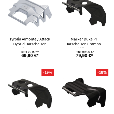
Tyrolia Almonte / Attack
Marker Duke PT
Hybrid Harscheisen
Harscheisen Crampon
Crampon
125mm
79,90 €*
99,00 €*
69,90 €*
79,90 €*
-19%
-18%