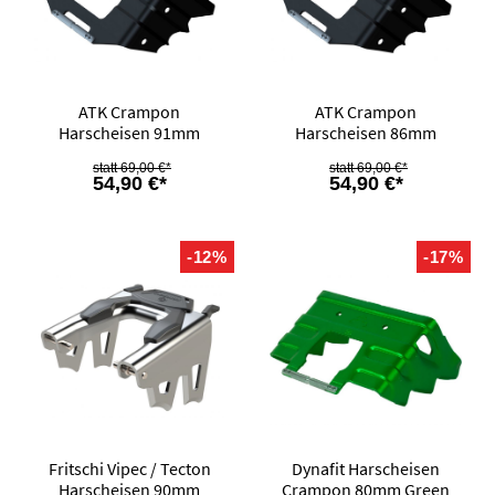
ATK Crampon
ATK Crampon
Harscheisen 91mm
Harscheisen 86mm
69,00 €*
69,00 €*
54,90 €*
54,90 €*
-12%
-17%
Fritschi Vipec / Tecton
Dynafit Harscheisen
Harscheisen 90mm
Crampon 80mm Green