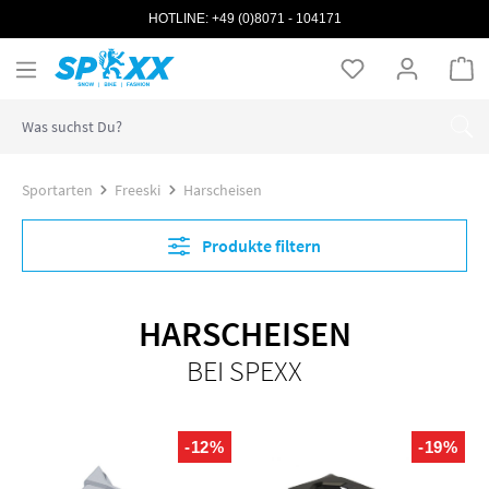
HOTLINE:
+49 (0)8071 - 104171
Zum Hauptinhalt springen
Wa
Sportarten
Freeski
Harscheisen
Produkte filtern
HARSCHEISEN
BEI SPEXX
-12%
-19%