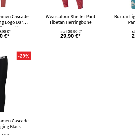
Damen Cascade
Wearcolour Shelter Pant
Burton Li
ng Logo Dark
Tibetan Herringbone
Pan
Terracotta
9,90 €*
39,90 €*
0 €*
29,90 €*
2
-29%
Damen Cascade
ging Black