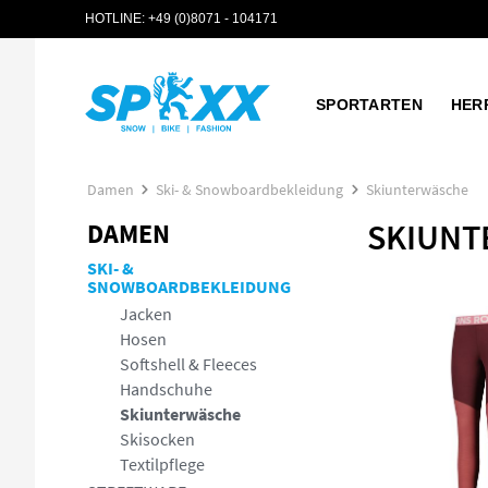
HOTLINE:
+49 (0)8071 - 104171
 Hauptinhalt springen
Zur Suche springen
Zur Hauptnavigation springen
SPORTARTEN
HER
Damen
Ski- & Snowboardbekleidung
Skiunterwäsche
SKIUN
DAMEN
SKI- &
SNOWBOARDBEKLEIDUNG
Jacken
Hosen
Softshell & Fleeces
Handschuhe
Skiunterwäsche
Skisocken
Textilpflege