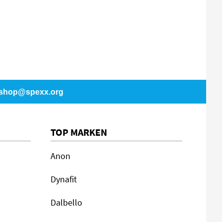
shop@spexx.org
TOP MARKEN
Anon
Dynafit
Dalbello