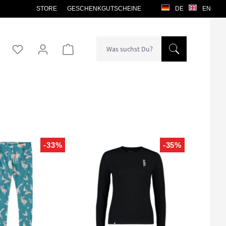
STORE
GESCHENKGUTSCHEINE
DE
EN
Warenkorb enthält 0 Positionen. Der Gesamtw
-33%
-35%