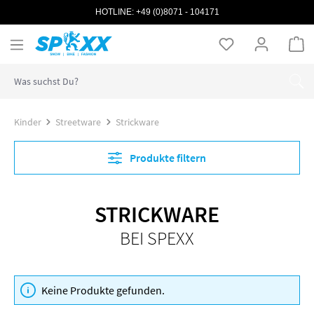
HOTLINE:
+49 (0)8071 - 104171
Zum Hauptinhalt springen
Wa
Kinder
Streetware
Strickware
Produkte filtern
STRICKWARE
BEI SPEXX
Keine Produkte gefunden.