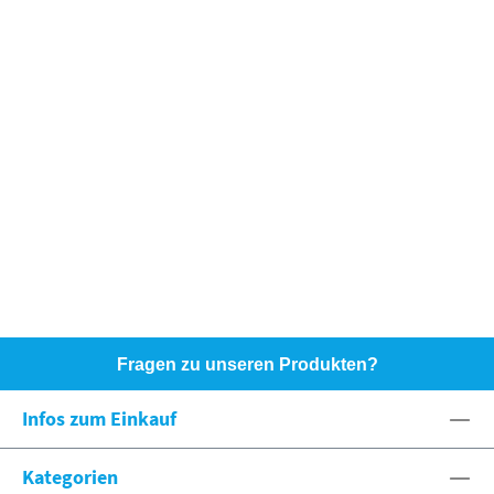
Fragen zu unseren Produkten?
HOTLINE: +49 (0)8071 - 104171
Infos zum Einkauf
eshop@spexx.org
Kategorien