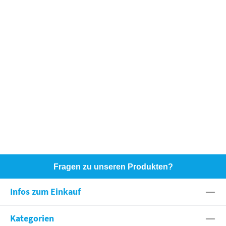
Fragen zu unseren Produkten?
HOTLINE: +49 (0)8071 - 104171
Infos zum Einkauf
eshop@spexx.org
Kategorien