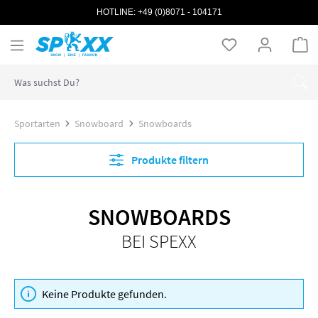
HOTLINE:
+49 (0)8071 - 104171
Zum Hauptinhalt springen
Wa
Sportarten
Snowboard
Snowboards
Produkte filtern
SNOWBOARDS
BEI SPEXX
Keine Produkte gefunden.