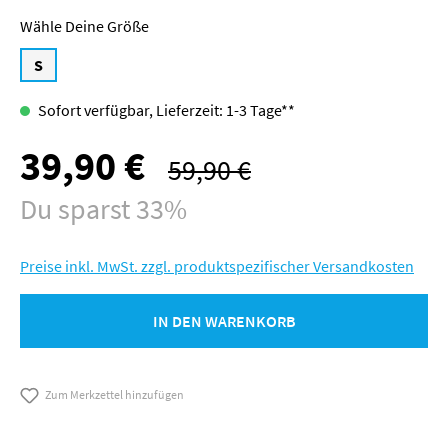
Größe
S
Sofort verfügbar, Lieferzeit: 1-3 Tage**
39,90 €
Verkaufspreis:
59,90 €
Regulärer Preis:
Du sparst 33%
Preise inkl. MwSt. zzgl. produktspezifischer Versandkosten
IN DEN WARENKORB
Zum Merkzettel hinzufügen