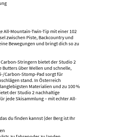
tung
tige All-Mountain-Twin-Tip mit einer 102
sel zwischen Piste, Backcountry und
deine Bewegungen und bringt dich so zu
Carbon-Stringern bietet der Studio 2
 Butters über Wellen und schnelle,
i-/Carbon-Stomp-Pad sorgt für
nschlägen stand. In Österreich
langlebigsten Materialien und zu 100 %
ietet der Studio 2 nachhaltige
für jede Skisammlung – mit echter All-
as du finden kannst (der Berg ist Ihr
ven
wärts zu fahrenoder zu landen