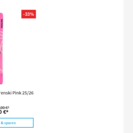
-33%
renski Pink 25/26
,00 €*
0 €*
n & sparen