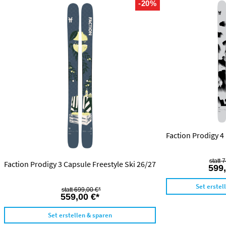
-20%
Faction Prodigy 4 
7
Faction Prodigy 3 Capsule Freestyle Ski 26/27
599,
Set erstel
699,00 €*
559,00 €*
Set erstellen & sparen