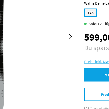
L
178
Sofort verfüg
599,0
Verkaufspreis:
Du spar
Preise inkl. Mw
IN
Prod
Zum Merkzette