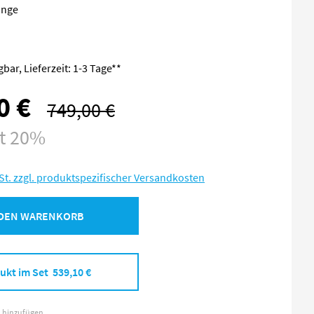
änge
bar, Lieferzeit: 1-3 Tage**
0 €
749,00 €
Regulärer Preis:
st 20%
St. zzgl. produktspezifischer Versandkosten
 DEN WARENKORB
ukt im Set 539,10 €
l hinzufügen