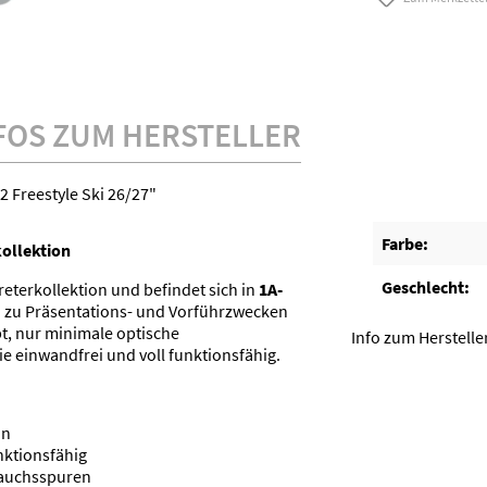
FOS ZUM HERSTELLER
 Freestyle Ski 26/27"
Farbe:
kollektion
Geschlecht:
reterkollektion und befindet sich in
1A-
ch zu Präsentations- und Vorführzwecken
, nur minimale optische
Info zum Herstelle
e einwandfrei und voll funktionsfähig.
on
nktionsfähig
rauchsspuren