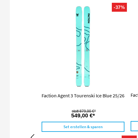
-37%
Fac
Faction Agent 3 Tourenski Ice Blue 25/26
879,00 €*
549,00 €*
Set erstellen & sparen