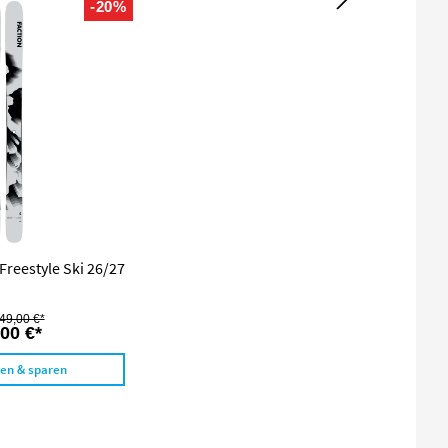
-20%
Freestyle Ski 26/27
49,00 €*
00 €*
len & sparen