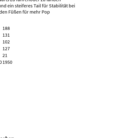
d ein steiferes Tail für Stabilität bei
r den Füßen für mehr Pop
188
131
102
127
21
0
1950