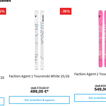
nsehen
35%
-35%
Faction Agent 2 Tou
Faction Agent 1 Tourenski White 25/26
/26
829
779,00 €*
549,0
499,00 €*
Set erstelle
Set erstellen & sparen