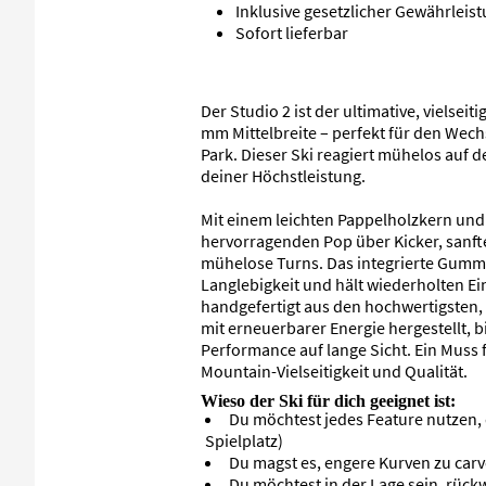
Inklusive gesetzlicher Gewährleis
Sofort lieferbar
Der Studio 2 ist der ultimative, vielsei
mm Mittelbreite – perfekt für den Wech
Park. Dieser Ski reagiert mühelos auf 
deiner Höchstleistung.
Mit einem leichten Pappelholzkern und 
hervorragenden Pop über Kicker, sanfte
mühelose Turns. Das integrierte Gumm
Langlebigkeit und hält wiederholten Ei
handgefertigt aus den hochwertigsten, 
mit erneuerbarer Energie hergestellt, b
Performance auf lange Sicht. Ein Muss 
Mountain-Vielseitigkeit und Qualität.
Wieso der Ski für dich geeignet ist:
Du möchtest jedes Feature nutzen, d
Spielplatz)
Du magst es, engere Kurven zu car
Du möchtest in der Lage sein, rück