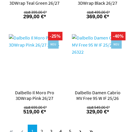
3DWrap Teal Green 26/27
3DWrap Black 26/27
399,00 €*
499,00 €*
299,00 €*
369,00 €*
-25%
-40%
NEU
NEU
Dalbello Il Moro Pro
Dalbello Damen Cabrio
3DWrap Pink 26/27
MV Free 95 W IF 25/26
699,00 €*
549,00 €*
519,00 €*
329,00 €*
Seite
Seite
Seite
Seite
Seite
1
2
3
4
5