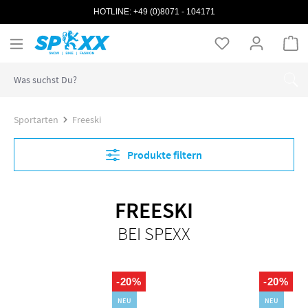
HOTLINE:
+49 (0)8071 - 104171
Zum Hauptinhalt springen
Wa
Sportarten
Freeski
Produkte filtern
FREESKI
BEI SPEXX
-20%
-20%
NEU
NEU