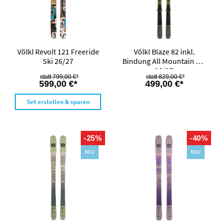
Völkl Revolt 121 Freeride
Völkl Blaze 82 inkl.
Ski 26/27
Bindung All Mountain Ski
26/27
799,00 €*
829,00 €*
599,00 €*
499,00 €*
Set erstellen & sparen
-25%
-40%
NEU
NEU