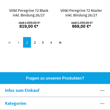
Völkl Peregrine 72 Black
Völkl Peregrine 72 Master
inkl. Bindung 26/27
inkl. Bindung 26/27
1.099,00 €*
1.299,00 €*
819,00 €*
969,00 €*
Seite
Seite
Seite
1
2
3
Fragen zu unseren Produkten?
HOTLINE: +49 (0)8071 - 104171
Infos zum Einkauf
eshop@spexx.org
Kategorien